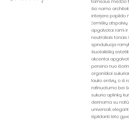
tamsaus medžio to
šio namo architek
interjere papildo
žemiškų atspalvių 
apgalvotai rami ir 
neutraliais tonais
spinduliuoja ramyb
šiuolaikišką estet
akcentai apgalvot
pereina nuo išorin
organiškai sukurian
lauko erdvių, o iš
rafinuotumo bei š
sukuria aplinką, k
derinama su natūr
universali, eleganti
išpildanti lėto g