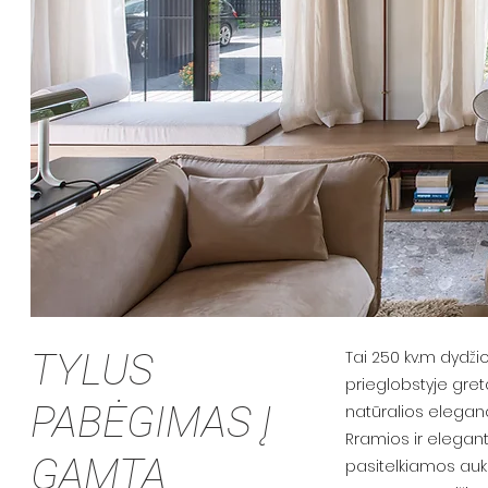
TYLUS
Tai 250 kv.m dydž
prieglobstyje greta
PABĖGIMAS Į
natūralios elegancij
Rramios ir elegant
GAMTĄ
pasitelkiamos auk